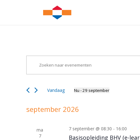
Evenementen
Evenementen
Vul
Zoeken
een
en
keyword
weergeven
in.
navigatie
Vandaag
Nu
 - 
29 september
Zoek
Selecteer
voor
een
Evenementen
september 2026
datum.
met
keyword.
7 september @ 08:30
-
16:00
ma
7
Basisopleiding BHV (e-lear