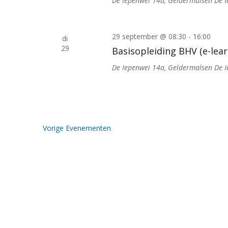
De Iepenwei 14a, Geldermalsen
De 
29 september @ 08:30
-
16:00
di
29
Basisopleiding BHV (e-lear
De Iepenwei 14a, Geldermalsen
De 
Vorige
Evenementen