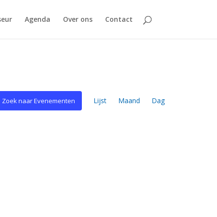
seur
Agenda
Over ons
Contact
Evenement
weergaven
Lijst
Maand
Dag
Zoek naar Evenementen
navigatie