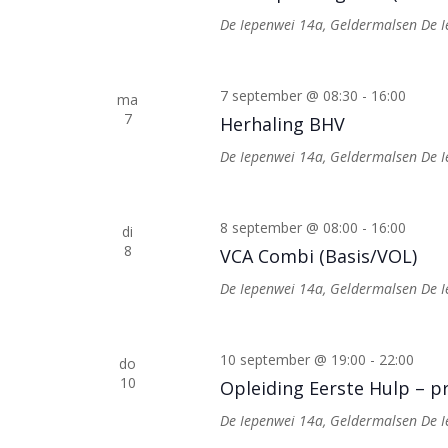
De Iepenwei 14a, Geldermalsen
De 
7 september @ 08:30
-
16:00
ma
7
Herhaling BHV
De Iepenwei 14a, Geldermalsen
De 
8 september @ 08:00
-
16:00
di
8
VCA Combi (Basis/VOL)
De Iepenwei 14a, Geldermalsen
De 
10 september @ 19:00
-
22:00
do
10
Opleiding Eerste Hulp – pr
De Iepenwei 14a, Geldermalsen
De 