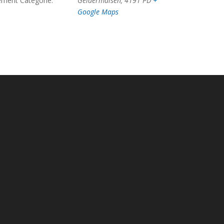
ment Categorie:
Geldermalsen
,
4191 PD
+
Google Maps