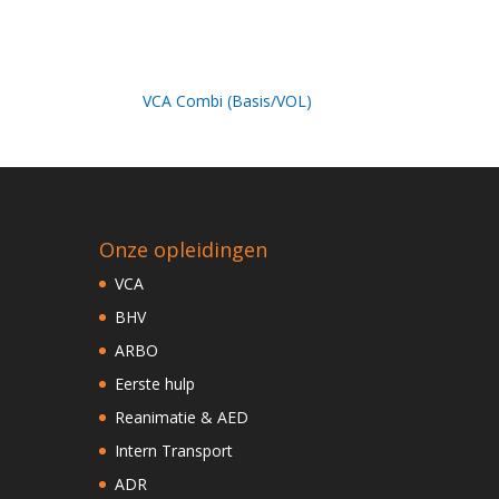
VCA Combi (Basis/VOL)
Onze opleidingen
VCA
BHV
ARBO
Eerste hulp
Reanimatie & AED
Intern Transport
ADR