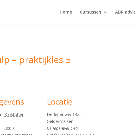
Home
Cursussen
ADR advi
p – praktijkles 5
gevens
Locatie
m:
8 oktober
De Iepenwei 14a,
Geldermalsen
 - 22:00
De Iepenwei 14a