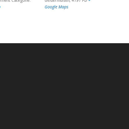
ment Categorie:
Geldermalsen
,
4191 PD
+
O
Google Maps